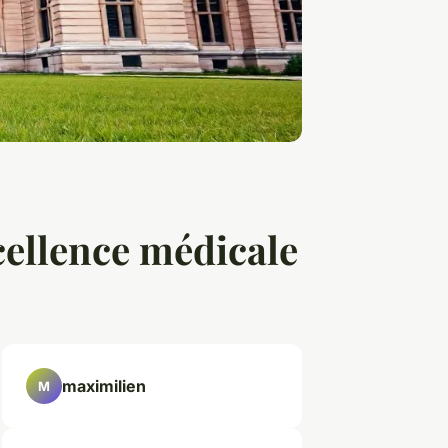
xcellence médicale
maximilien
M